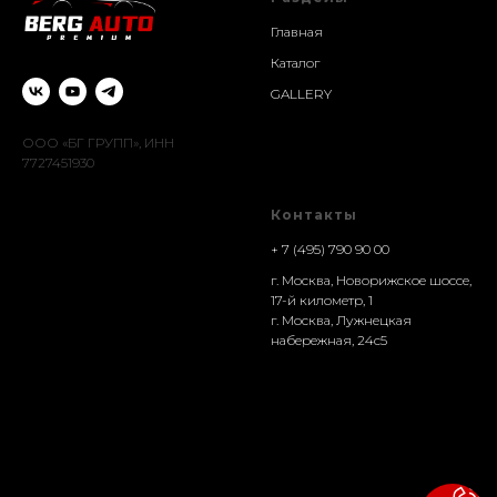
Главная
Каталог
GALLERY
ООО «БГ ГРУПП», ИНН
7727451930
Контакты
+ 7 (495) 790 90 00
г. Москва, Новорижское шоссе,
17-й километр, 1
г. Москва, Лужнецкая
набережная, 24с5