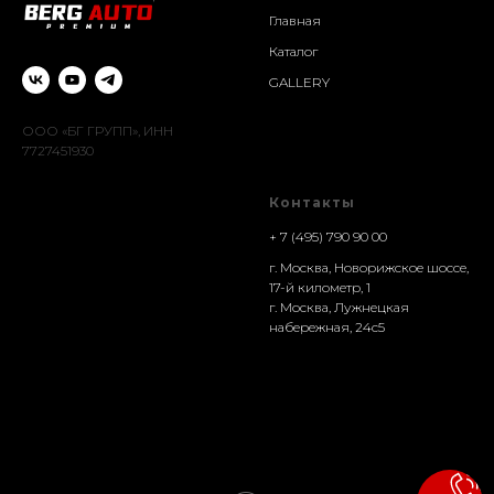
Главная
Каталог
GALLERY
ООО «БГ ГРУПП», ИНН
7727451930
Контакты
+ 7 (495) 790 90 00
г. Москва, Новорижское шоссе,
17-й километр, 1
г. Москва, Лужнецкая
набережная, 24с5